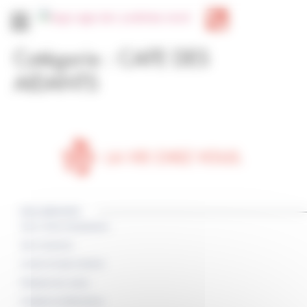
Panneau de gestion des cookies
Catégorie :
CAFE DES
AIDANTS
NOS SERVICES
Sortie / Entrée d’hospitalisation
Aide à l’autonomie
Livraison de repas à domicile
Réalisation des courses
Installation de téléassistance