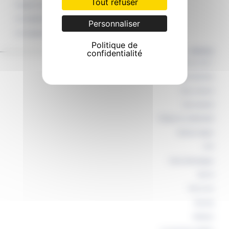
Tout refuser
Portage de repas à domicile
Accompagnement véhiculé
Personnaliser
Accompagnement au bras
Politique de
confidentialité
A PROPOS
Qui sommes nous ?
Aides financières
Nous contacter
Nous rejoindre
Politique de confidentialité
Mentions légales
CGV
Charte déontologique
BlocTel
Plan du site
Elearning
Médiation