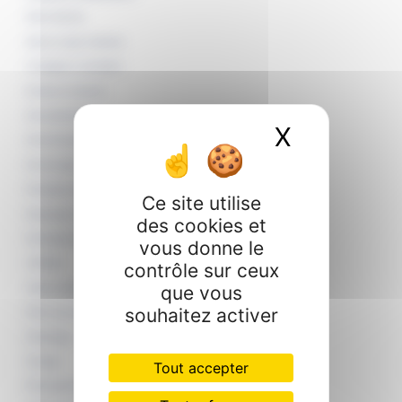
Aide à domicile
Aide aux repas à domicile
Compagnie et stimulation
Entretien du domicile
Aide administrative
X
Masquer 
Aide informatique
Petit bricolage
Nettoyage extérieurs
Ce site utilise
Repassage / Entretient du linge
des cookies et
Nettoyages diogène
vous donne le
Jardinage
contrôle sur ceux
que vous
Taille de haies et d’arbustes
souhaitez activer
Petits travaux de jardin
Désherbage
Arrosage
Tout accepter
Ramassage de feuilles