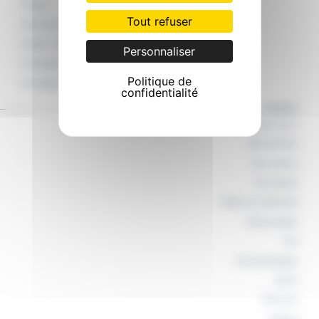
Arrosage
Tout refuser
Ramassage de feuilles
Portage de repas à domicile
Personnaliser
Accompagnement véhiculé
Politique de
Accompagnement au bras
confidentialité
A PROPOS
Qui sommes nous ?
Aides financières
Nous contacter
Nous rejoindre
Politique de confidentialité
Mentions légales
CGV
Charte déontologique
BlocTel
Plan du site