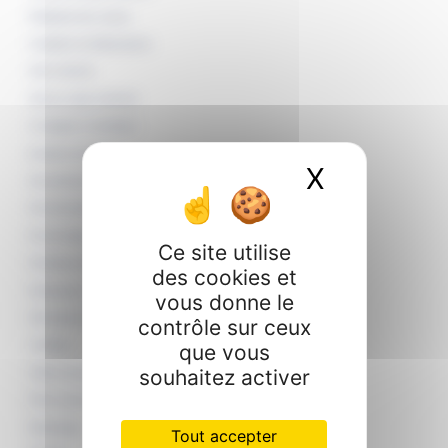
Réalisation des courses
Installation de téléassistance
Aide à domicile
Aide aux repas à domicile
Compagnie et stimulation
Entretien du domicile
X
Masquer 
Aide administrative
Aide informatique
Petit bricolage
Ce site utilise
Nettoyage extérieurs
des cookies et
Repassage / Entretient du linge
vous donne le
Nettoyages diogène
contrôle sur ceux
que vous
Jardinage
souhaitez activer
Taille de haies et d’arbustes
Petits travaux de jardin
Désherbage
Tout accepter