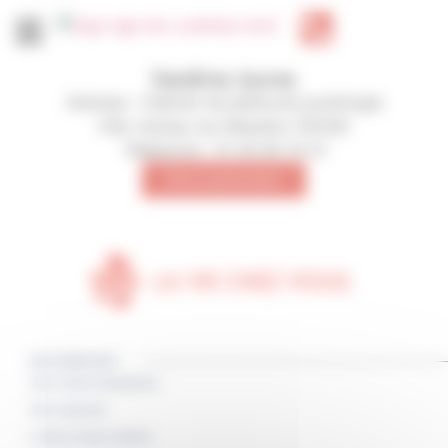
Panneau de gestion des cookies
Sandrine Journe
Adresse :
Cabinet de pédicurie-podologie
Ville :
Aulnay-sur-Mauldre (78126)
Téléphone :
01 30 95 15 01
Retour partenaires
NOS SERVICES
Sortie / Entrée d’hospitalisation
Aide à l’autonomie
Livraison de repas à domicile